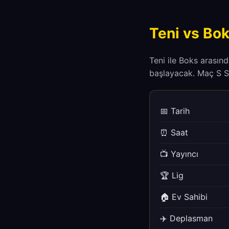
Teni vs Bok
Teni ile Boks arası
başlayacak. Maç S Sp
📅 Tarih
⏰ Saat
📺 Yayıncı
🏆 Lig
🏠 Ev Sahibi
✈️ Deplasman