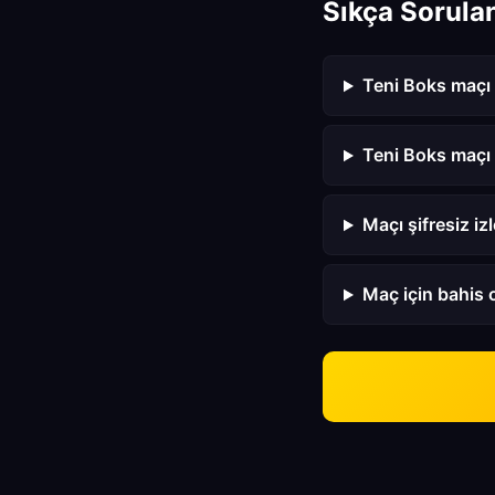
Sıkça Sorula
Teni Boks maçı 
Teni Boks maçı
Maçı şifresiz iz
Maç için bahis 