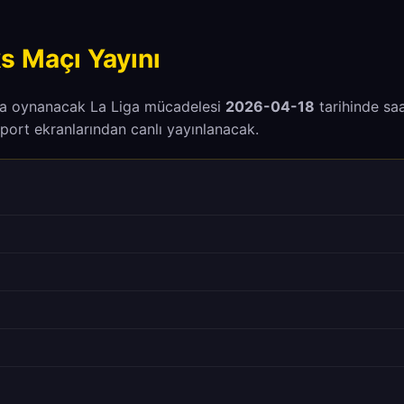
s Maçı Yayını
nda oynanacak La Liga mücadelesi
2026-04-18
tarihinde sa
ort ekranlarından canlı yayınlanacak.