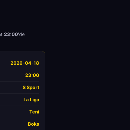
at
23:00
'de
2026-04-18
23:00
S Sport
La Liga
Teni
Boks