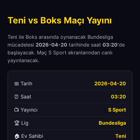
Teni vs Boks Maçı Yayını
Teni ile Boks arasında oynanacak Bundesliga
mücadelesi
2026-04-20
tarihinde saat
03:20
'de
başlayacak. Maç S Sport ekranlarından canlı
yayınlanacak.
📅 Tarih
2026-04-20
⏰ Saat
03:20
📺 Yayıncı
S Sport
🏆 Lig
Bundesliga
🏠 Ev Sahibi
Teni