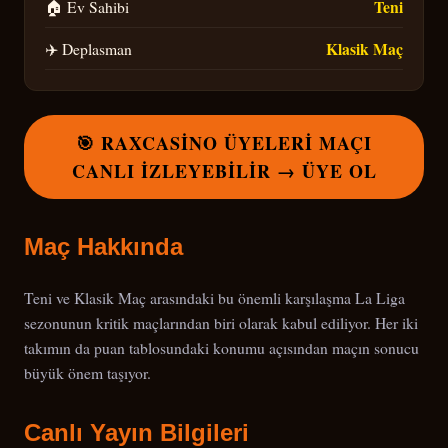
Teni
🏠 Ev Sahibi
Klasik Maç
✈️ Deplasman
🎯 RAXCASINO ÜYELERI MAÇI
CANLI İZLEYEBILIR → ÜYE OL
Maç Hakkında
Teni ve Klasik Maç arasındaki bu önemli karşılaşma La Liga
sezonunun kritik maçlarından biri olarak kabul ediliyor. Her iki
takımın da puan tablosundaki konumu açısından maçın sonucu
büyük önem taşıyor.
Canlı Yayın Bilgileri