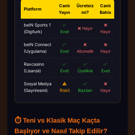
Canlı
Ücretsiz
Canlı
Platform
Yayın
mi?
Bahis
beIN Sports 1
✅
❌
❌ Hayır
(Digiturk)
Evet
Hayır
beIN Connect
✅
❌
❌
(Uygulama)
Evet
Abonelik
Hayır
Raxcasino
✅
✅
✅
(Lisanslı)
Evet
Üyelikle
Evet
Sosyal Medya
⚠️
✅
❌
(Gayriresmi)
Riskli
Bazıları
Hayır
⏱️ Teni vs Klasik Maç Kaçta
Başlıyor ve Nasıl Takip Edilir?