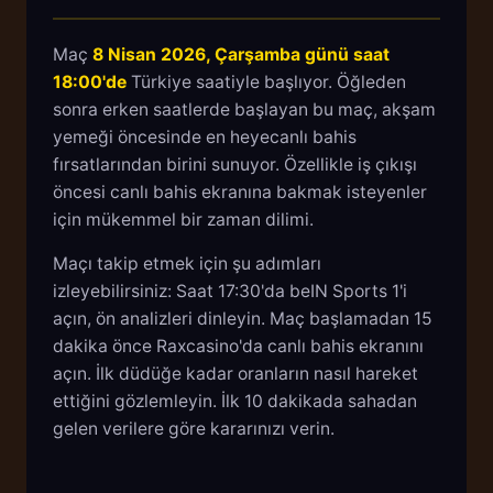
Maç
8 Nisan 2026, Çarşamba günü saat
18:00'de
Türkiye saatiyle başlıyor. Öğleden
sonra erken saatlerde başlayan bu maç, akşam
yemeği öncesinde en heyecanlı bahis
fırsatlarından birini sunuyor. Özellikle iş çıkışı
öncesi canlı bahis ekranına bakmak isteyenler
için mükemmel bir zaman dilimi.
Maçı takip etmek için şu adımları
izleyebilirsiniz: Saat 17:30'da beIN Sports 1'i
açın, ön analizleri dinleyin. Maç başlamadan 15
dakika önce Raxcasino'da canlı bahis ekranını
açın. İlk düdüğe kadar oranların nasıl hareket
ettiğini gözlemleyin. İlk 10 dakikada sahadan
gelen verilere göre kararınızı verin.