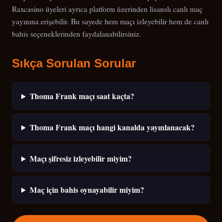
Raxcasino üyeleri ayrıca platform üzerinden lisanslı canlı maç
yayınına erişebilir. Bu sayede hem maçı izleyebilir hem de canlı
bahis seçeneklerinden faydalanabilirsiniz.
Sıkça Sorulan Sorular
Thoma Frank maçı saat kaçta?
Thoma Frank maçı hangi kanalda yayınlanacak?
Maçı şifresiz izleyebilir miyim?
Maç için bahis oynayabilir miyim?