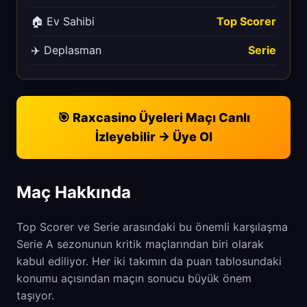
🏠 Ev Sahibi
Top Scorer
✈️ Deplasman
Serie
🎯 Raxcasino Üyeleri Maçı Canlı
İzleyebilir → Üye Ol
Maç Hakkında
Top Scorer ve Serie arasındaki bu önemli karşılaşma
Serie A sezonunun kritik maçlarından biri olarak
kabul ediliyor. Her iki takımın da puan tablosundaki
konumu açısından maçın sonucu büyük önem
taşıyor.