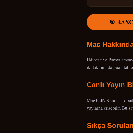
🎯 RAX
Maç Hakkınd
Udinese ve Parma arasınd
iki takımın da puan tab
Canlı Yayın Bi
Maç beIN Sports 1 kanalı
yayınına erişebilir. Bu s
Sıkça Sorulan