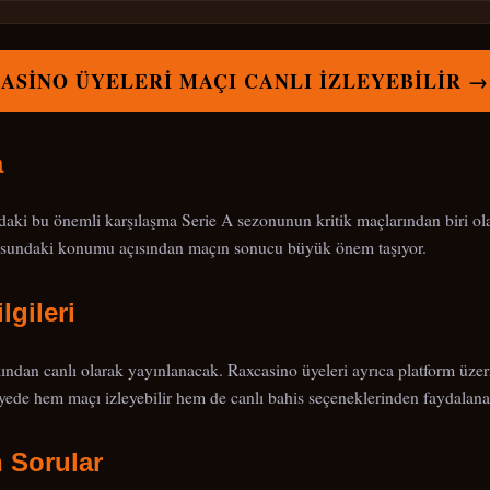
CASINO ÜYELERI MAÇI CANLI İZLEYEBILIR →
a
aki bu önemli karşılaşma Serie A sezonunun kritik maçlarından biri ola
losundaki konumu açısından maçın sonucu büyük önem taşıyor.
lgileri
ndan canlı olarak yayınlanacak. Raxcasino üyeleri ayrıca platform üzeri
ayede hem maçı izleyebilir hem de canlı bahis seçeneklerinden faydalanab
 Sorular