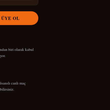
 ÜYE OL
ndan biri olarak kabul
yor.
isanslı canlı maç
ilirsiniz.