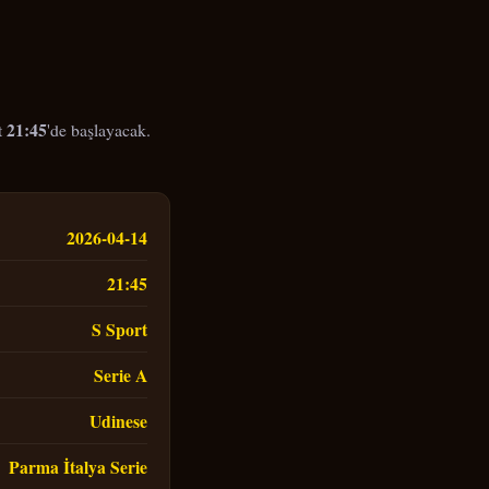
21:45
t
'de başlayacak.
2026-04-14
21:45
S Sport
Serie A
Udinese
Parma İtalya Serie