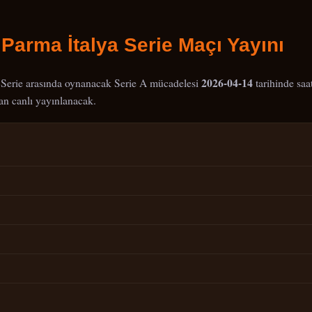
Parma İtalya Serie Maçı Yayını
2026-04-14
a Serie arasında oynanacak Serie A mücadelesi
tarihinde saa
an canlı yayınlanacak.