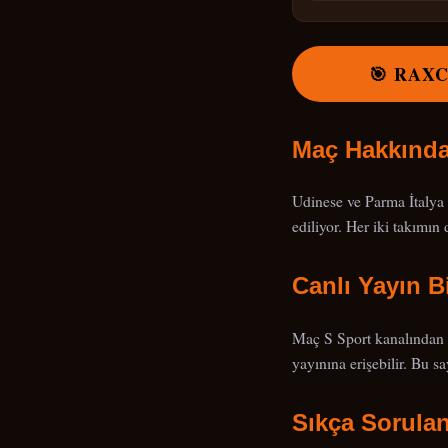
🎯 RAX
Maç Hakkınd
Udinese ve Parma İtalya 
ediliyor. Her iki takım
Canlı Yayın Bi
Maç S Sport kanalından c
yayınına erişebilir. Bu s
Sıkça Sorulan