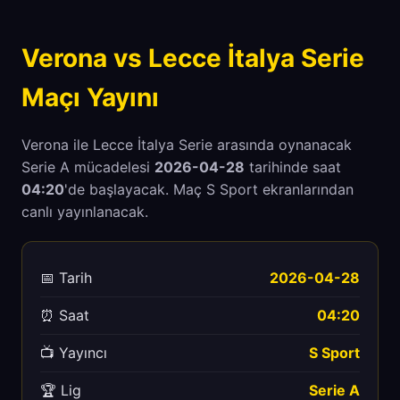
Verona vs Lecce İtalya Serie
Maçı Yayını
Verona ile Lecce İtalya Serie arasında oynanacak
Serie A mücadelesi
2026-04-28
tarihinde saat
04:20
'de başlayacak. Maç S Sport ekranlarından
canlı yayınlanacak.
📅 Tarih
2026-04-28
⏰ Saat
04:20
📺 Yayıncı
S Sport
🏆 Lig
Serie A