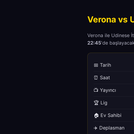
Verona vs U
Verona ile Udinese 
22:45
'de başlayacak
📅 Tarih
⏰ Saat
📺 Yayıncı
🏆 Lig
🏠 Ev Sahibi
✈️ Deplasman