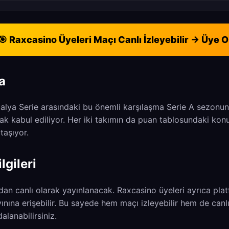
🎯 Raxcasino Üyeleri Maçı Canlı İzleyebilir → Üye O
a
alya Serie arasındaki bu önemli karşılaşma Serie A sezonunu
rak kabul ediliyor. Her iki takımın da puan tablosundaki ko
aşıyor.
lgileri
an canlı olarak yayınlanacak. Raxcasino üyeleri ayrıca pla
yınına erişebilir. Bu sayede hem maçı izleyebilir hem de canl
lanabilirsiniz.