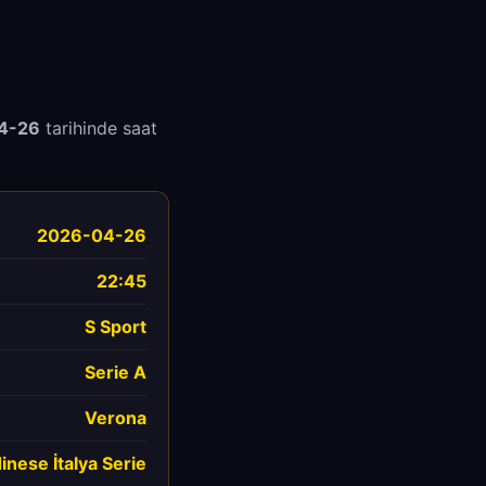
4-26
tarihinde saat
2026-04-26
22:45
S Sport
Serie A
Verona
inese İtalya Serie