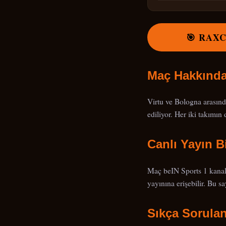
🎯 RAX
Maç Hakkınd
Virtu ve Bologna arasınd
ediliyor. Her iki takım
Canlı Yayın Bi
Maç beIN Sports 1 kanalı
yayınına erişebilir. Bu s
Sıkça Sorulan