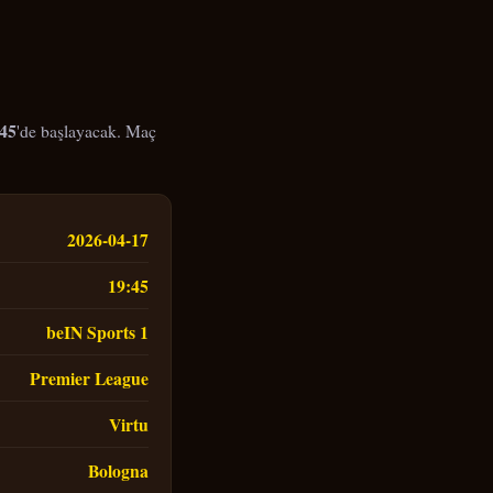
:45
'de başlayacak. Maç
2026-04-17
19:45
beIN Sports 1
Premier League
Virtu
Bologna