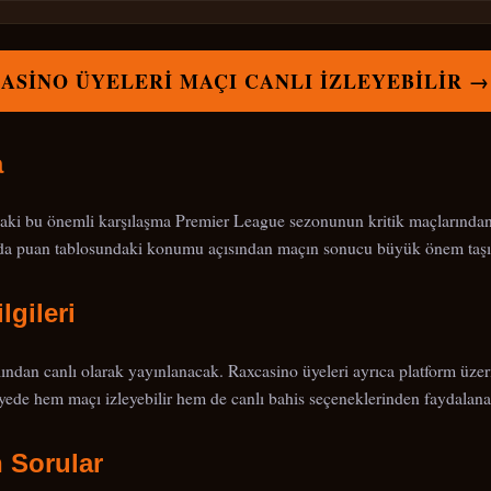
CASINO ÜYELERI MAÇI CANLI İZLEYEBILIR →
a
aki bu önemli karşılaşma Premier League sezonunun kritik maçlarından 
ın da puan tablosundaki konumu açısından maçın sonucu büyük önem taşı
lgileri
ndan canlı olarak yayınlanacak. Raxcasino üyeleri ayrıca platform üzeri
ayede hem maçı izleyebilir hem de canlı bahis seçeneklerinden faydalanab
 Sorular