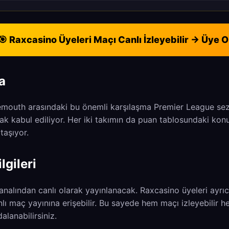
🎯 Raxcasino Üyeleri Maçı Canlı İzleyebilir → Üye O
a
outh arasındaki bu önemli karşılaşma Premier League sez
rak kabul ediliyor. Her iki takımın da puan tablosundaki ko
aşıyor.
lgileri
nalından canlı olarak yayınlanacak. Raxcasino üyeleri ayrı
nlı maç yayınına erişebilir. Bu sayede hem maçı izleyebilir h
lanabilirsiniz.