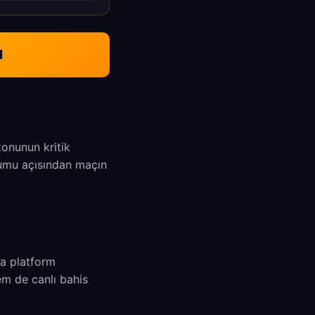
l
onunun kritik
numu açısından maçın
ca platform
em de canlı bahis