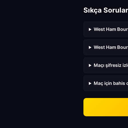
Sıkça Sorula
West Ham Bour
West Ham Bourn
Maçı şifresiz iz
Maç için bahis 