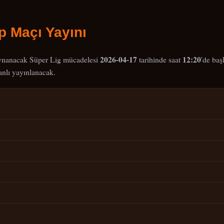
p Maçı Yayını
2026-04-17
12:20
oynanacak Süper Lig mücadelesi
tarihinde saat
'de ba
anlı yayınlanacak.