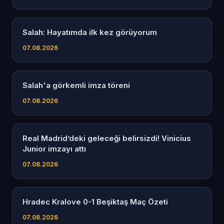
Salah: Hayatımda ilk kez görüyorum
07.08.2026
Salah'a görkemli imza töreni
07.08.2026
Real Madrid’deki geleceği belirsizdi! Vinicius
Junior imzayı attı
07.08.2026
Hradec Kralove 0-1 Beşiktaş Maç Özeti
07.08.2026