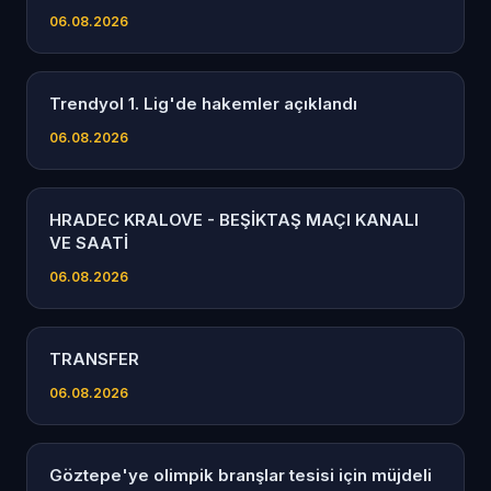
06.08.2026
Trendyol 1. Lig'de hakemler açıklandı
06.08.2026
HRADEC KRALOVE - BEŞİKTAŞ MAÇI KANALI
VE SAATİ
06.08.2026
TRANSFER
06.08.2026
Göztepe'ye olimpik branşlar tesisi için müjdeli