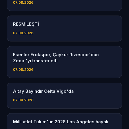
07.08.2026
RESMİLEŞTİ
07.08.2026
Esenler Erokspor, Çaykur Rizespor'dan
Zeqiri'yi transfer etti
07.08.2026
Altay Bayındır Celta Vigo'da
07.08.2026
Milli atlet Tulum'un 2028 Los Angeles hayali