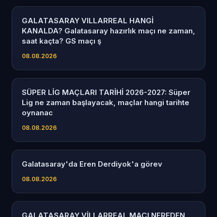
GALATASARAY VILLARREAL HANGİ
KANALDA? Galatasaray hazırlık maçı ne zaman,
saat kaçta? GS maçı ş
08.08.2026
SÜPER LİG MAÇLARI TARİHİ 2026-2027: Süper
Lig ne zaman başlayacak, maçlar hangi tarihte
oynanac
08.08.2026
Galatasaray'da Eren Derdiyok'a görev
08.08.2026
GALATASARAY VİLLARREAL MAÇI NEREDEN