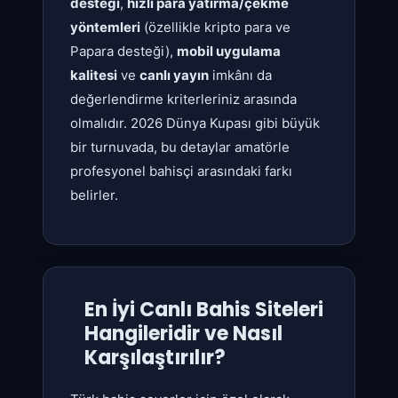
desteği
,
hızlı para yatırma/çekme
yöntemleri
(özellikle kripto para ve
Papara desteği),
mobil uygulama
kalitesi
ve
canlı yayın
imkânı da
değerlendirme kriterleriniz arasında
olmalıdır. 2026 Dünya Kupası gibi büyük
bir turnuvada, bu detaylar amatörle
profesyonel bahisçi arasındaki farkı
belirler.
En İyi Canlı Bahis Siteleri
Hangileridir ve Nasıl
Karşılaştırılır?