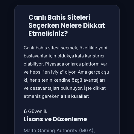
Canlı Bahis Siteleri
Seçerken Nelere Dikkat
Etmelisiniz?
Canlı bahis sitesi seçmek, özellikle yeni
başlayanlar için oldukça kafa karıştırıcı
olabiliyor. Piyasada onlarca platform var
ve hepsi "en iyiyiz" diyor. Ama gerçek şu
ki, her sitenin kendine özgü avantajları
ve dezavantajları bulunuyor. İşte dikkat
etmeniz gereken
altın kurallar
:
🔒 Güvenlik
Lisans ve Düzenleme
Malta Gaming Authority (MGA),