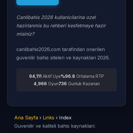
Canlibahis 2026 kullanicilarina ozel
hazirlanmis bu rehberi kesfetmeye hazir
misiniz?
canlibahis2026.com tarafindan onerilen
guvenilir bahis siteleri ve kaynaklari 2026.
94,111
Aktif Uye
%96.8
Ortalama RTP
4,966
Oyun
736
Gunluk Kazanan
Ana Sayfa
›
Links
›
Index
Guvenilir ve kaliteli bahis kaynaklari: