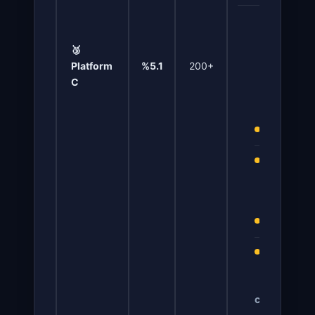
Canlibah
🥉
Guvenilir b
Platform
%5.1
200+
casino re
C
Linkl
Bo
Sl
Bilg
Hakki
Ilet
© 20
canlibahis