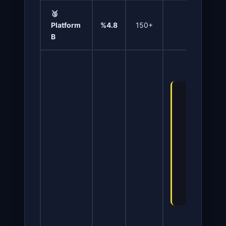
🥈
Platform
%4.8
150+
%100 – 2
B
%12
İlgili Ma
- Ard
sa
bili
"
bom
patla
ca