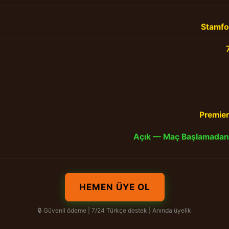
Stamfo
Premie
Açık — Maç Başlamadan
HEMEN ÜYE OL
🔒 Güvenli ödeme | 7/24 Türkçe destek | Anında üyelik