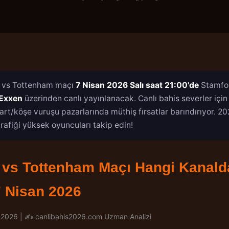
 vs Tottenham maçı
7 Nisan 2026 Salı saat 21:00'de
Stamfor
Exxen
üzerinden canlı yayınlanacak. Canlı bahis severler için 
kart/köşe vuruşu pazarlarında müthiş fırsatlar barındırıyor. 
afiği yüksek oyuncuları takip edin!
 vs Tottenham Maçı Hangi Kanald
 Nisan 2026
an 2026 | ✍️ canlibahis2026.com Uzman Analizi