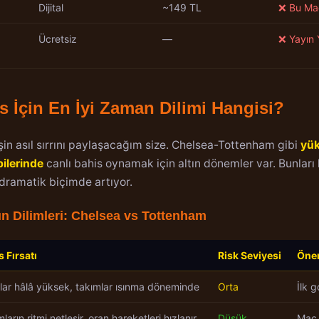
Dijital
~149 TL
❌ Bu Ma
Ücretsiz
—
❌ Yayın 
is İçin En İyi Zaman Dilimi Hangisi?
şin asıl sırrını paylaşacağım size. Chelsea-Tottenham gibi
yü
ilerinde
canlı bahis oynamak için altın dönemler var. Bunları
dramatik biçimde artıyor.
tın Dilimleri: Chelsea vs Tottenham
s Fırsatı
Risk Seviyesi
Öner
lar hâlâ yüksek, takımlar ısınma döneminde
Orta
İlk 
ların ritmi netleşir, oran hareketleri hızlanır
Düşük
Maç 