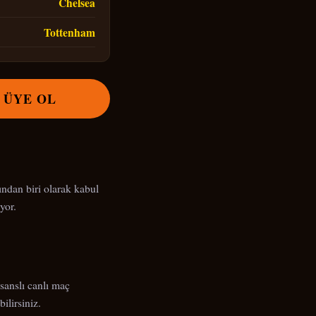
Chelsea
Tottenham
 ÜYE OL
ndan biri olarak kabul
yor.
sanslı canlı maç
ilirsiniz.