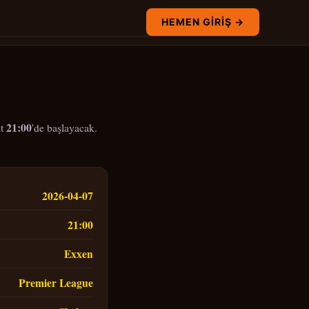
HEMEN GIRIŞ →
21:00
at
'de başlayacak.
2026-04-07
21:00
Exxen
Premier League