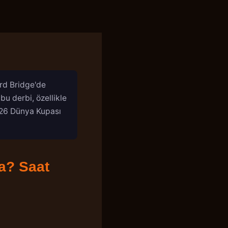
d Bridge'de
bu derbi, özellikle
2026 Dünya Kupası
a? Saat