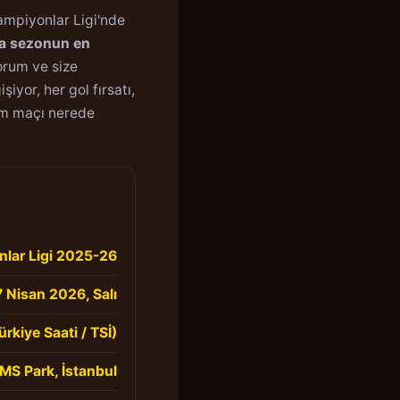
ampiyonlar Ligi'nde
da sezonun en
orum ve size
yor, her gol fırsatı,
hem maçı nerede
lar Ligi 2025-26
7 Nisan 2026, Salı
rkiye Saati / TSİ)
MS Park, İstanbul