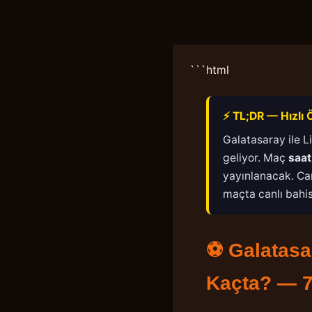
```html
⚡ TL;DR — Hızlı 
Galatasaray ile L
geliyor. Maç
saat
yayınlanacak. Can
maçta canlı bahis
⚽ Galatasa
Kaçta? — 7