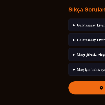
Sıkça Sorulan
Galatasaray Liver
Galatasaray Live
Maçı şifresiz izle
Maç için bahis oy
⚽ 