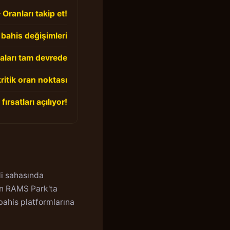
Oranları takip et!
bahis değişimleri
saları tam devrede
ritik oran noktası
rsatları açılıyor!
di sahasında
'ın RAMS Park'ta
bahis platformlarına