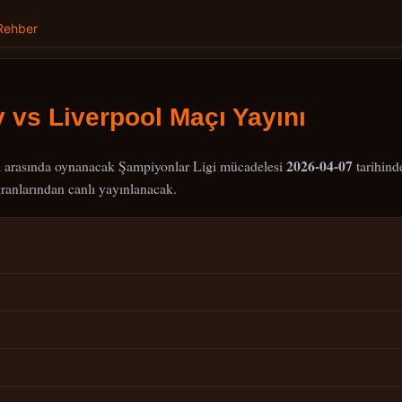
Rehber
 vs Liverpool Maçı Yayını
2026-04-07
ol arasında oynanacak Şampiyonlar Ligi mücadelesi
tarihind
anlarından canlı yayınlanacak.