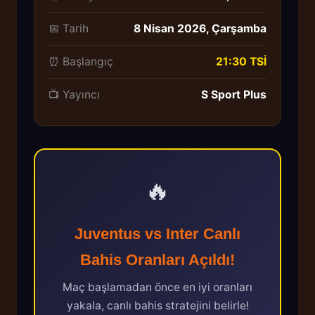
📅 Tarih
8 Nisan 2026, Çarşamba
⏰ Başlangıç
21:30 TSİ
📺 Yayıncı
S Sport Plus
🔥
Juventus vs Inter Canlı
Bahis Oranları Açıldı!
Maç başlamadan önce en iyi oranları
yakala, canlı bahis stratejini belirle!