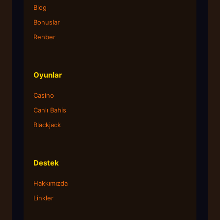
Blog
Bonuslar
Rehber
Oyunlar
Casino
Canlı Bahis
Blackjack
Destek
Hakkımızda
Linkler