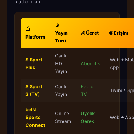
platformları:
📡
📺
Yayın
💰 Ücret
🌐 Erişim
Platform
Türü
Canlı
S Sport
Web + Mob
HD
Abonelik
Plus
App
Yayın
S Sport
Canlı
Kablo
Tivibu/Dig
2 (TV)
Yayın
TV
beIN
Online
Üyelik
Sports
Web + Ap
Stream
Gerekli
Connect