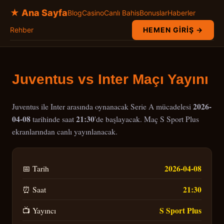
★ Ana Sayfa
Blog
Casino
Canlı Bahis
Bonuslar
Haberler
Rehber
HEMEN GIRIŞ →
Juventus vs Inter Maçı Yayını
2026-
Juventus ile Inter arasında oynanacak Serie A mücadelesi
04-08
21:30
tarihinde saat
'de başlayacak. Maç S Sport Plus
ekranlarından canlı yayınlanacak.
2026-04-08
📅 Tarih
21:30
⏰ Saat
S Sport Plus
📺 Yayıncı