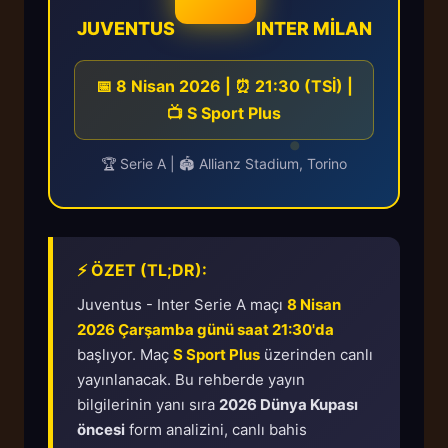
JUVENTUS
INTER MİLAN
📅 8 Nisan 2026 | ⏰ 21:30 (TSİ) |
📺 S Sport Plus
🏆 Serie A | 🏟️ Allianz Stadium, Torino
⚡ ÖZET (TL;DR):
Juventus - Inter Serie A maçı
8 Nisan
2026 Çarşamba günü saat 21:30'da
başlıyor. Maç
S Sport Plus
üzerinden canlı
yayınlanacak. Bu rehberde yayın
bilgilerinin yanı sıra
2026 Dünya Kupası
öncesi
form analizini, canlı bahis