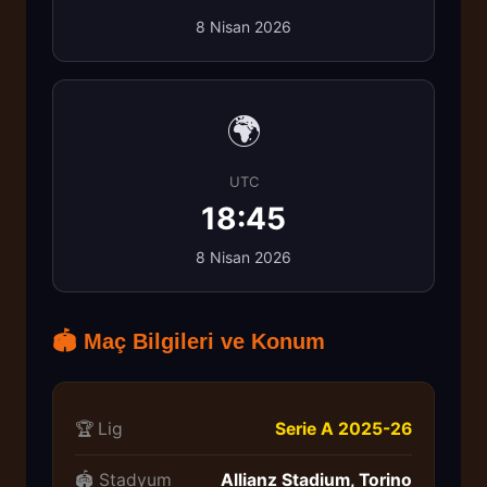
8 Nisan 2026
🌍
UTC
18:45
8 Nisan 2026
🏟️ Maç Bilgileri ve Konum
🏆 Lig
Serie A 2025-26
🏟️ Stadyum
Allianz Stadium, Torino