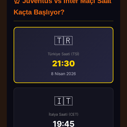
⏰ Juventus vs Inter Maçı Saat
Kaçta Başlıyor?
🇹🇷
Türkiye Saati (TSİ)
21:30
8 Nisan 2026
🇮🇹
İtalya Saati (CET)
19:45