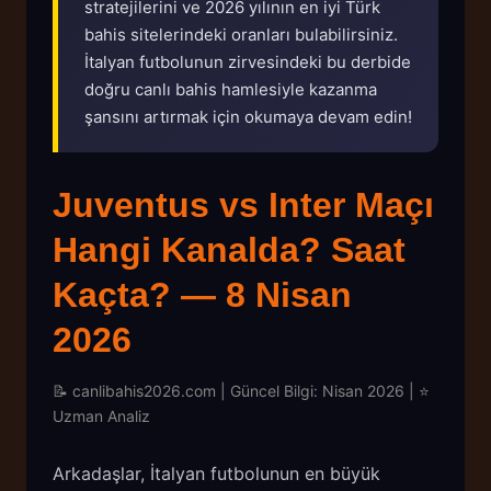
stratejilerini ve 2026 yılının en iyi Türk
bahis sitelerindeki oranları bulabilirsiniz.
İtalyan futbolunun zirvesindeki bu derbide
doğru canlı bahis hamlesiyle kazanma
şansını artırmak için okumaya devam edin!
Juventus vs Inter Maçı
Hangi Kanalda? Saat
Kaçta? — 8 Nisan
2026
📝 canlibahis2026.com | Güncel Bilgi: Nisan 2026 | ⭐
Uzman Analiz
Arkadaşlar, İtalyan futbolunun en büyük