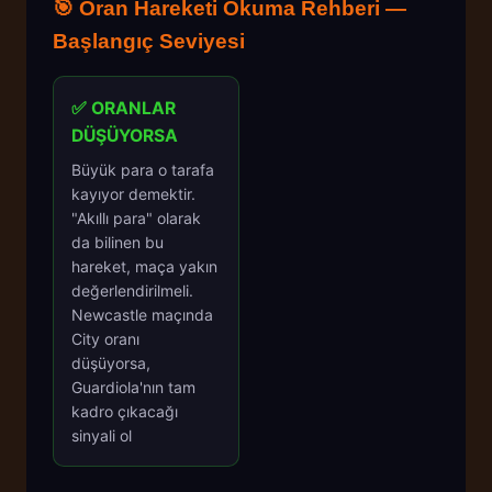
🎯 Oran Hareketi Okuma Rehberi —
Başlangıç Seviyesi
✅ ORANLAR
DÜŞÜYORSA
Büyük para o tarafa
kayıyor demektir.
"Akıllı para" olarak
da bilinen bu
hareket, maça yakın
değerlendirilmeli.
Newcastle maçında
City oranı
düşüyorsa,
Guardiola'nın tam
kadro çıkacağı
sinyali ol