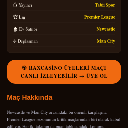
Tabii Spor
📺 Yayıncı
Premier League
🏆 Lig
Newcastle
🏠 Ev Sahibi
Man City
✈️ Deplasman
🎯 RAXCASINO ÜYELERI MAÇI
CANLI İZLEYEBILIR → ÜYE OL
Maç Hakkında
Newcastle ve Man City arasındaki bu önemli karşılaşma
Premier League sezonunun kritik maçlarından biri olarak kabul
ediliyor. Her iki takımın da puan tablosundaki konumu