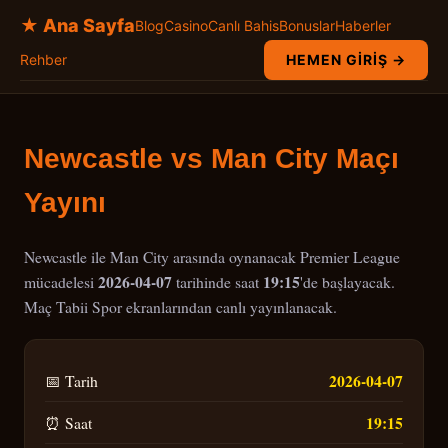
★ Ana Sayfa
Blog
Casino
Canlı Bahis
Bonuslar
Haberler
Rehber
HEMEN GIRIŞ →
Newcastle vs Man City Maçı
Yayını
Newcastle ile Man City arasında oynanacak Premier League
2026-04-07
19:15
mücadelesi
tarihinde saat
'de başlayacak.
Maç Tabii Spor ekranlarından canlı yayınlanacak.
2026-04-07
📅 Tarih
19:15
⏰ Saat