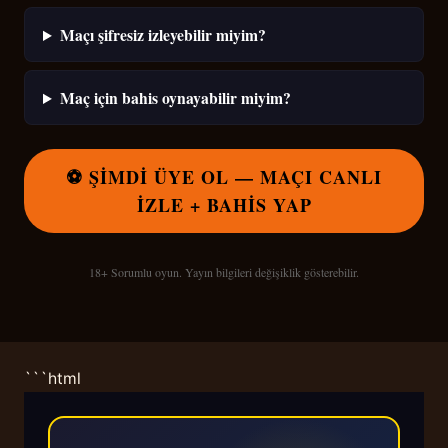
Maçı şifresiz izleyebilir miyim?
Maç için bahis oynayabilir miyim?
⚽ ŞIMDI ÜYE OL — MAÇI CANLI
İZLE + BAHIS YAP
18+ Sorumlu oyun. Yayın bilgileri değişiklik gösterebilir.
```html