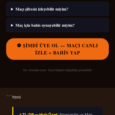
Maçı şifresiz izleyebilir miyim?
Maç için bahis oynayabilir miyim?
⚽ ŞIMDI ÜYE OL — MAÇI CANLI
İZLE + BAHIS YAP
18+ Sorumlu oyun. Yayın bilgileri değişiklik gösterebilir.
```html
⚡ TL;DR — Hızlı Özet:
Newcastle vs Man