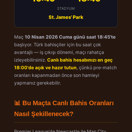
STADYUM
St. James' Park
Maç
10 Nisan 2026 Cuma günü saat 18:45'te
başlıyor. Türk bahisçiler için bu saat çok
avantajlı — iş çıkışı dönemi, maçı rahatça
izleyebilirsiniz.
Canlı bahis hesabınızı en geç
18:00'de açık ve hazır tutun
, çünkü pre-match
oranları kapanmadan önce son hamleyi
yapmanız gerekebilir.
📊 Bu Maçta Canlı Bahis Oranları
Nasıl Şekillenecek?
Premier League'de Newcastle ile Man City