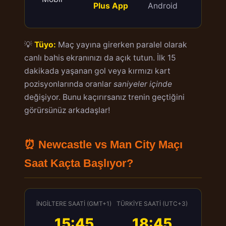
Plus App
Android
💡
Tüyo:
Maç yayına girerken paralel olarak
canlı bahis ekranınızı da açık tutun. İlk 15
dakikada yaşanan gol veya kırmızı kart
pozisyonlarında oranlar
saniyeler içinde
değişiyor. Bunu kaçırırsanız trenin geçtiğini
görürsünüz arkadaşlar!
⏰ Newcastle vs Man City Maçı
Saat Kaçta Başlıyor?
İNGİLTERE SAATİ (GMT+1)
TÜRKİYE SAATİ (UTC+3)
15:45
18:45