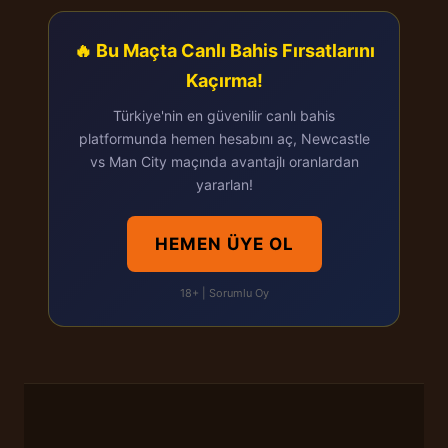
🔥 Bu Maçta Canlı Bahis Fırsatlarını
Kaçırma!
Türkiye'nin en güvenilir canlı bahis
platformunda hemen hesabını aç, Newcastle
vs Man City maçında avantajlı oranlardan
yararlan!
HEMEN ÜYE OL
18+ | Sorumlu Oy