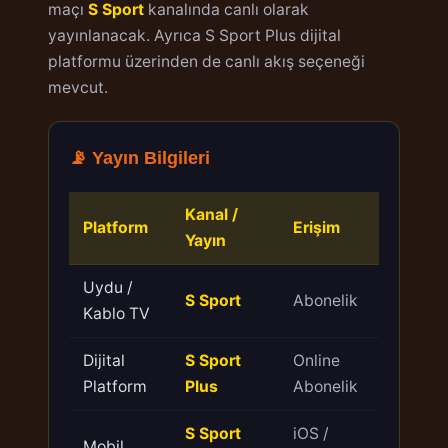
maçı
S Sport
kanalında canlı olarak
yayınlanacak. Ayrıca S Sport Plus dijital
platformu üzerinden de canlı akış seçeneği
mevcut.
📡 Yayın Bilgileri
Kanal /
Platform
Erişim
Yayın
Uydu /
S Sport
Abonelik
Kablo TV
Dijital
S Sport
Online
Platform
Plus
Abonelik
S Sport
iOS /
Mobil